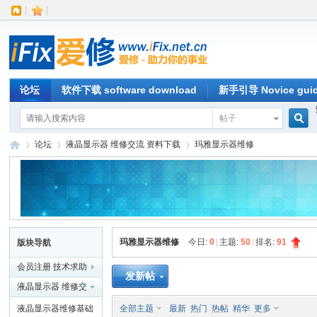
|
|
论坛
软件下载 software download
新手引导 Novice gui
帖子
搜
论坛
液晶显示器 维修交流 资料下载
玛雅显示器维修
索
iFi
»
›
›
玛雅显示器维修
今日:
0
|
主题:
50
|
排名:
91
版块导航
会员注册 技术求助
发新帖
区 专业液晶维修 编
液晶显示器 维修交
程器官方网站
流 资料下载
液晶显示器维修基础
全部主题
最新
热门
热帖
精华
更多