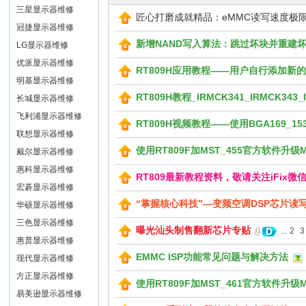
三星显示器维修
匠心打磨成就精品：eMMC读写速度极限提
冠捷显示器维修
x
新增NAND写入算法：跳过坏块并重建
LG显示器维修
优派显示器维修
RT809H应用教程——用户自行添加新
明基显示器维修
RT809H教程_IRMCK341_IRMCK3
长城显示器维修
飞利浦显示器维修
RT809H视频教程——使用BGA169_
联想显示器维修
使用RT809F加MST_455官方软件升级MS
戴尔显示器维修
爱
惠科显示器维修
RT809最新教程资料，敬请关注iFix微
宏碁显示器维修
“掌握核心科技”—变频空调DSP芯片读写_TM
华硕显示器维修
三色显示器维修
曝光汕头制售翻新芯片专贴
...
2
3
惠普显示器维修
EMMC ISP功能常见问题与解决方法
现代显示器维修
方正显示器维修
使用RT809F加MST_461官方软件升级MS
易美逊显示器维修
修