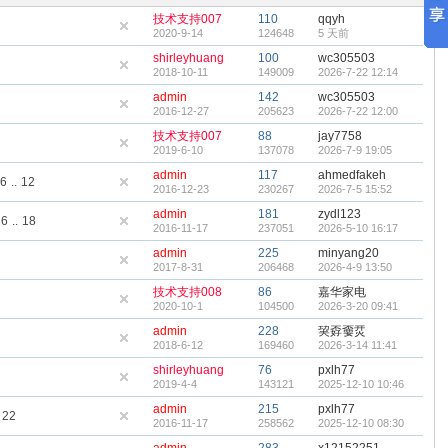
技术支持007
110
qqyh
2020-9-14
124648
5 天前
shirleyhuang
100
wc305503
2018-10-11
149009
2026-7-22 12:14
admin
142
wc305503
2016-12-27
205623
2026-7-22 12:00
技术支持007
88
jay7758
2019-6-10
137078
2026-7-9 19:05
admin
117
ahmedfakeh
6
..
12
2016-12-23
230267
2026-7-5 15:52
admin
181
zydl123
6
..
18
2016-11-17
237051
2026-5-10 16:17
admin
225
minyang20
2017-8-31
206468
2026-4-9 13:50
技术支持008
86
嘉华家电
2020-10-1
104500
2026-3-20 09:41
admin
228
巭孬嫑烎
2018-6-12
169460
2026-3-14 11:41
shirleyhuang
76
pxlh77
2019-4-4
143121
2025-12-10 10:46
admin
215
pxlh77
22
2016-11-17
258562
2025-12-10 08:30