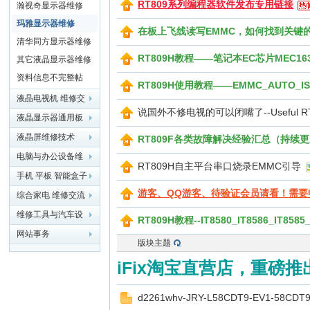
RT809系列编程器软件发布专用链接
瀚视奇显示器维修
玛雅显示器维修
在板上飞线读写EMMC，如何找到关键
清华同方显示器维修
RT809H教程——笔记本EC芯片MEC163
其它液晶显示器维修
资料信息不完整帖
RT809H使用教程——EMMC_AUTO_
液晶电视机 维修交
说国外不修电视的可以闭嘴了--Useful RT809H 
流 资料下载
液晶显示器通用板
网
维修程序下载
液晶屏维修技术
RT809F各类故障解决经验汇总（持续
电脑与办公设备维
RT809H自主平台串口烧录EMMC引导
修
手机 平板 智能盒子
游客、QQ游客、待验证会员请看！需
维修
综合家电 维修交流
资料下载
维修工具与汽车设
RT809H教程--IT8580_IT8586_IT8
备
网站事务
版块主题
iFix淘宝直营店，重磅推
d2261whv-JRY-L58CDT9-EV1-58CDT9