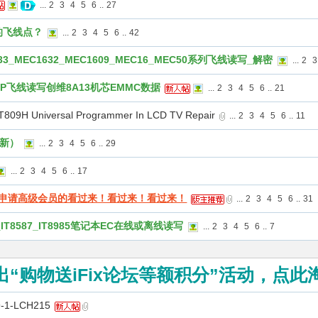
...
2
3
4
5
6
..
27
的飞线点？
...
2
3
4
5
6
..
42
3_MEC1632_MEC1609_MEC16_MEC50系列飞线读写_解密
...
2
3
ISP飞线读写创维8A13机芯EMMC数据
...
2
3
4
5
6
..
21
Universal Programmer In LCD TV Repair
...
2
3
4
5
6
..
11
更新）
...
2
3
4
5
6
..
29
...
2
3
4
5
6
..
17
要申请高级会员的看过来！看过来！看过来！
...
2
3
4
5
6
..
31
585_IT8587_IT8985笔记本EC在线或离线读写
...
2
3
4
5
6
..
7
出“购物送iFix论坛等额积分”活动，点此
-1-LCH215