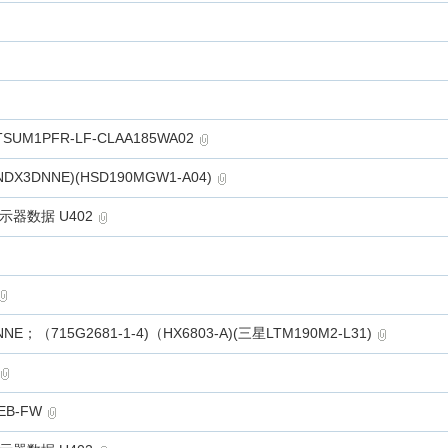
-TSUM1PFR-LF-CLAA185WA02
NDX3DNNE)(HSD190MGW1-A04)
 显示器数据 U402
；（715G2681-1-4)（HX6803-A)(三星LTM190M2-L31)
EB-FW