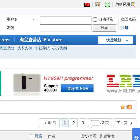
|
|
|
切换风格
用户名
自动登录
找回密码
密码
登录
注册
ions
淘宝直营店 iFix store
快捷导航
淘宝接修
技术支持
车载导航
芯片资料
|
返 回
1
2
3
/ 3 页
下一页
新窗
作者
回复/查看
最后发表