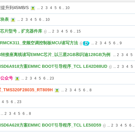
升到45MB/S
...
2
3
4
5
6
..
10
坏块表
...
2
3
4
5
6
..
10
的芯片型号，扩充器件库
...
2
3
4
5
6
..
15
43_IRMCK311_变频空调控制板MCU读写方法
...
2
3
4
5
6
..
9
153转接座离线读写EMMC芯片_以三星2GB和闪迪128GB为例
...
2
3
4
5
D6A918方案EMMC BOOT引导程序_TCL LE42D88UD
...
2
3
4
5
信公众号
...
2
3
4
5
6
..
23
S320F28035_RT809H
...
2
3
4
5
6
..
8
4
5
6
..
23
...
2
3
4
5
6
..
8
D6A628方案EMMC BOOT引导程序_TCL LE50D59
...
2
3
4
5
6
..