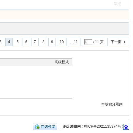
举报
3
4
5
6
7
8
9
10
... 11
/ 11 页
下一页
高级模式
本版积分规则
|
|
|
iFix 爱修网
(
粤ICP备2021135374号
)