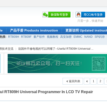
只需一步，快速开始
de
产品手册 Products instruction
更新说明 Updated instruct
热搜:
RT809H
RT809F
量产软件
视频教程
高安加密
EMMC
NAND
SPI闪存
应用技术交流
说国外不修电视的可以闭嘴了--Useful RT809H Universal ...
›
返回列表
1
2
09H Universal Programmer In LCD TV Repair