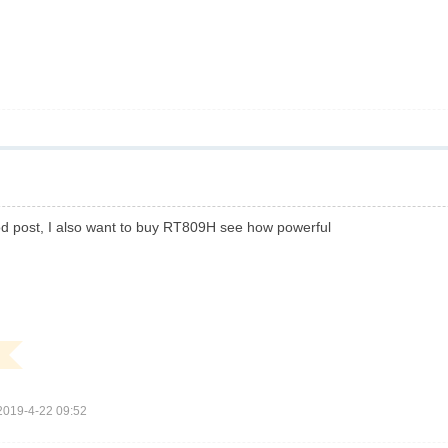
d post, I also want to buy RT809H see how powerful
19-4-22 09:52