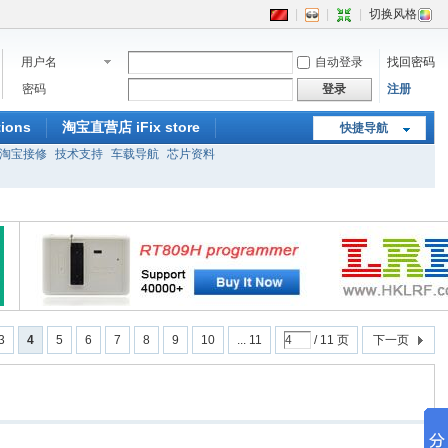
|
|
|
切换风格
用户名
自动登录
找回密码
密码
登录
注册
ions
淘宝直营店 iFix store
快捷导航
淘宝接修
技术支持
车载导航
芯片资料
3
4
5
6
7
8
9
10
... 11
/ 11 页
下一页