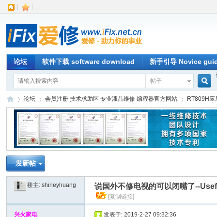
|
|
论坛
软件下载 software download
新手引导 Novice gui
帖子
搜
论坛
会员注册 技术求助区 专业液晶维修 编程器官方网站
RT809H
索
iFi
»
›
›
发新帖
楼主:
shirleyhuang
说国外不修电视的可以闭嘴了--Useful RT8
[复制链接]
兴火家电
发表于: 2019-2-27 09:32:36