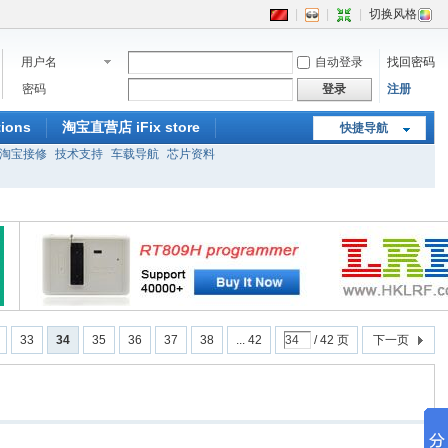
|
|
|
切换风格
用户名
自动登录
找回密码
密码
登录
注册
ions
淘宝直营店 iFix store
快捷导航
淘宝接修
技术支持
车载导航
芯片资料
33
34
35
36
37
38
... 42
/ 42 页
下一页