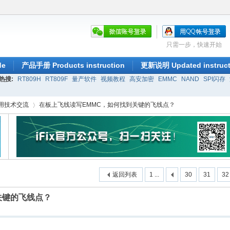
只需一步，快速开始
de
产品手册 Products instruction
更新说明 Updated instruct
热搜:
RT809H
RT809F
量产软件
视频教程
高安加密
EMMC
NAND
SPI闪存
应用技术交流
在板上飞线读写EMMC，如何找到关键的飞线点？
›
返回列表
1 ...
30
31
32
关键的飞线点？