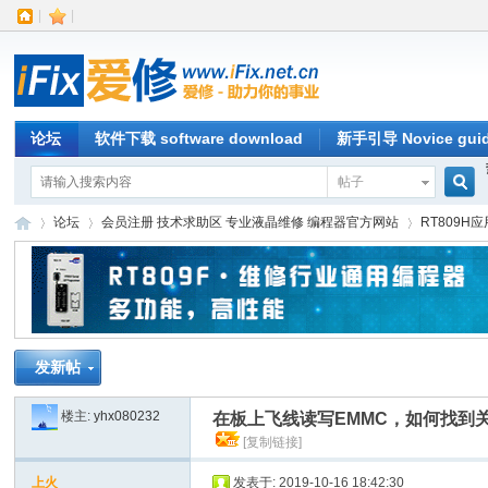
|
|
论坛
软件下载 software download
新手引导 Novice gui
帖子
搜
论坛
会员注册 技术求助区 专业液晶维修 编程器官方网站
RT809H
索
iFi
»
›
›
发新帖
楼主:
yhx080232
在板上飞线读写EMMC，如何找到
[复制链接]
上火
发表于: 2019-10-16 18:42:30