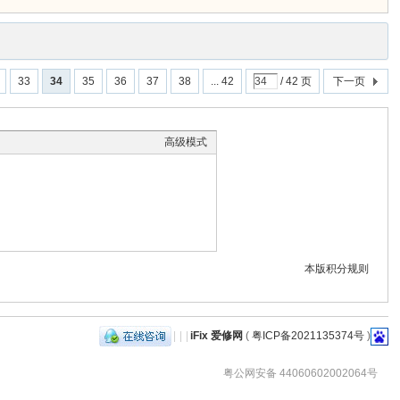
33
34
35
36
37
38
... 42
/ 42 页
下一页
高级模式
本版积分规则
|
|
|
iFix 爱修网
(
粤ICP备2021135374号
)
粤公网安备 44060602002064号