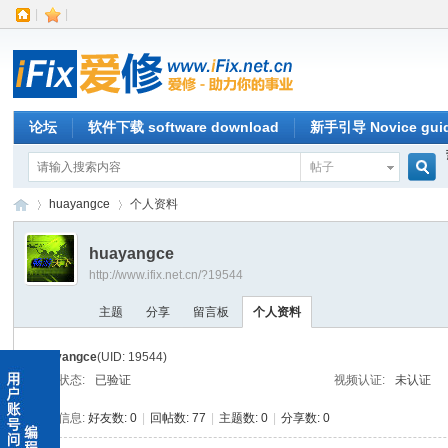
|
|
论坛
软件下载 software download
新手引导 Novice gui
帖子
搜
huayangce
个人资料
huayangce
http://www.ifix.net.cn/?19544
索
iFi
›
›
主题
分享
留言板
个人资料
huayangce
(UID: 19544)
邮箱状态:
已验证
视频认证:
未认证
统计信息:
好友数: 0
|
回帖数: 77
|
主题数: 0
|
分享数: 0