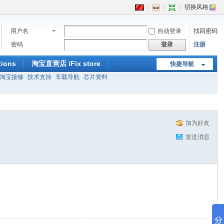
|
|
|
切换风格
用户名
自动登录
找回密码
密码
登录
注册
ions
淘宝直营店 iFix store
快捷导航
淘宝接修
技术支持
车载导航
芯片资料
加为好友
发送消息