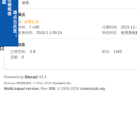
性别:
保密
x
活跃概况
用户组:
金牌会员
在线时间:
7 小时
注册时间:
2015-11-
上次发表时间:
2016-1-1 09:24
所在时区:
使用系统
统计信息
已用空间:
0 B
积分:
1465
贡献:
0
爱
Powered by
Discuz!
X3.4
Release
20191201
, © 2001-2026
Comsenz Inc.
MultiLingual version
, Rev.
850
, © 2009-2026
codersclub.org
修