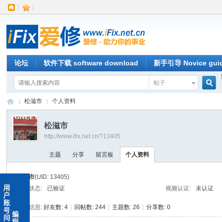
|
|
论坛
软件下载 software download
新手引导 Novice gui
帖子
搜
松滋市
个人资料
松滋市
http://www.ifix.net.cn/?13405
索
iFi
›
›
主题
分享
留言板
个人资料
松滋市
(UID: 13405)
邮箱状态:
已验证
视频认证:
未认证
统计信息:
好友数: 4
|
回帖数: 244
|
主题数: 26
|
分享数: 0