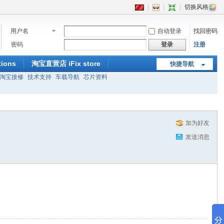
|
|
|
切换风格
用户名
自动登录
找回密码
密码
登录
注册
ions
淘宝直营店 iFix store
快捷导航
淘宝接修
技术支持
车载导航
芯片资料
加为好友
发送消息