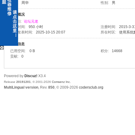
姓名:
周华
性别:
男
x
活跃概况
用户组:
论坛元老
在线时间:
950 小时
注册时间:
2015-3-3
上次发表时间:
2025-10-15 20:07
所在时区:
使用系统
统计信息
已用空间:
0 B
积分:
14668
贡献:
0
爱
Powered by
Discuz!
X3.4
Release
20191201
, © 2001-2026
Comsenz Inc.
MultiLingual version
, Rev.
850
, © 2009-2026
codersclub.org
修