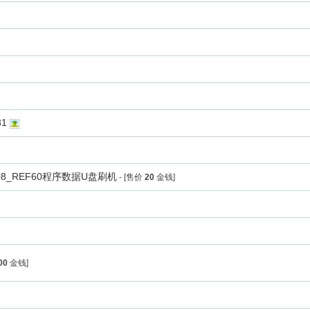
31
XYR08_REF60程序数据U盘刷机
- [售价
20
金钱]
00
金钱]