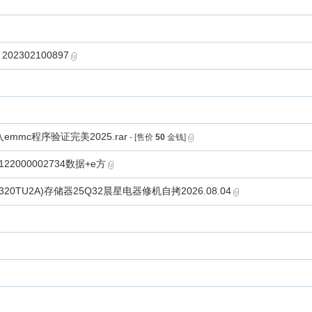
 202302100897
入emmc程序验证完美2025.rar
- [售价
50
金钱]
7122000002734数据+e方
LC320TU2A)存储器25Q32晨星电器修机自拷2026.08.04