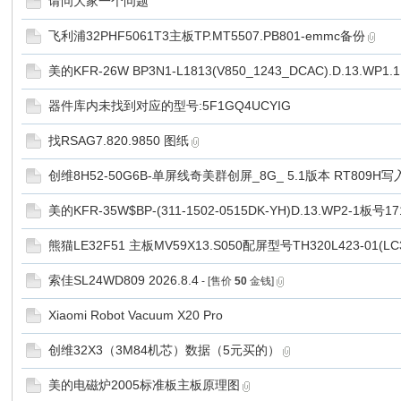
请问大家一个问题
飞利浦32PHF5061T3主板TP.MT5507.PB801-emmc备份
美的KFR-26W BP3N1-L1813(V850_1243_DCAC).D.13.WP1.1
器件库内未找到对应的型号:5F1GQ4UCYIG
找RSAG7.820.9850 图纸
网
创维8H52-50G6B-单屏线奇美群创屏_8G_ 5.1版本 RT809H写
美的KFR-35W$BP-(311-1502-0515DK-YH)D.13.WP2-1板号1
熊猫LE32F51 主板MV59X13.S050配屏型号TH320L423-01(
索佳SL24WD809 2026.8.4
- [售价
50
金钱]
Xiaomi Robot Vacuum X20 Pro
创维32X3（3M84机芯）数据（5元买的）
美的电磁炉2005标准板主板原理图