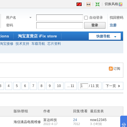
|
|
|
切换风格
用户名
自动登录
找回密码
密码
登录
注册
ions
淘宝直营店 iFix store
快捷导航
淘宝接修
技术支持
车载导航
芯片资料
订阅
3
4
5
6
7
8
9
10
... 11
/ 11 页
下一页
版块/群组
作者
回复/查看
最后发表
富达科技
24
now12345
海信液晶电视维修
2022-4-17
7012
3 小时前