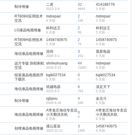
二虎
32
414188776
制冷维修
2023-3-4
9444
3 天前
RT809H应用技术
mdrepair
2
mdrepair
交流
4 天前
195
3 天前
科利达王
2
科利达王
LG液晶电视维修
6 天前
86
3 天前
RT809H应用技术
1458740975
2
1458740975
交流
5 天前
79
4 天前
浩同
3
晨星电器
海信液晶电视维修
2026-3-1
262
4 天前
远方专版 协助刷机
shirleyhuang
44
mdrepair
交流
2018-3-23
21897
4 天前
组装液晶电视程序
bglk027534
0
bglk027534
下载区
5 天前
0
5 天前
炫越电器
6
淡定天下
海信液晶电视维修
2023-4-5
793
5 天前
rgbjeiu
4
金北斗
制冷维修
2026-6-20
340
6 天前
A李老庄海信专卖店
A李老庄海信专卖店
0
海信液晶电视维修
小天鹅洗衣机
小天鹅洗衣机
0
6 天前
6 天前
灌云星辰
3
1458740975
创维液晶电视维修
2023-11-12
1365
6 天前