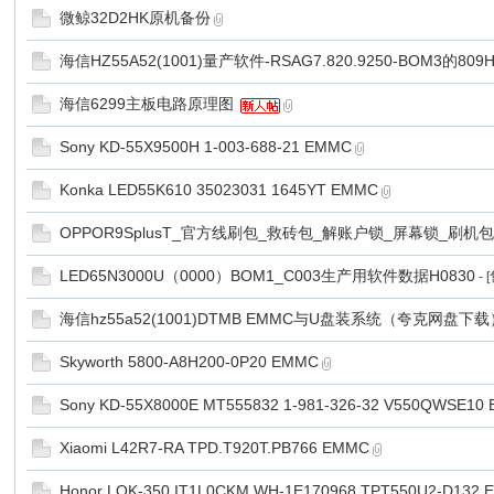
微鲸32D2HK原机备份
海信HZ55A52(1001)量产软件-RSAG7.820.9250-BOM3的8
海信6299主板电路原理图
Sony KD-55X9500H 1-003-688-21 EMMC
Konka LED55K610 35023031 1645YT EMMC
OPPOR9SplusT_官方线刷包_救砖包_解账户锁_屏幕锁_刷机
LED65N3000U（0000）BOM1_C003生产用软件数据H0830
-
海信hz55a52(1001)DTMB EMMC与U盘装系统（夸克网盘下载
Skyworth 5800-A8H200-0P20 EMMC
Sony KD-55X8000E MT555832 1-981-326-32 V550QWSE10
Xiaomi L42R7-RA TPD.T920T.PB766 EMMC
Honor LOK-350 IT1L0CKM WH-1E170968 TPT550U2-D132