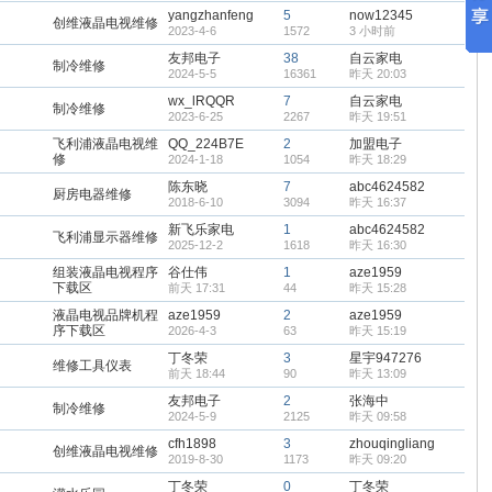
yangzhanfeng
5
now12345
创维液晶电视维修
2023-4-6
1572
3 小时前
友邦电子
38
自云家电
制冷维修
2024-5-5
16361
昨天 20:03
wx_lRQQR
7
自云家电
制冷维修
2023-6-25
2267
昨天 19:51
飞利浦液晶电视维
QQ_224B7E
2
加盟电子
修
2024-1-18
1054
昨天 18:29
陈东晓
7
abc4624582
厨房电器维修
2018-6-10
3094
昨天 16:37
新飞乐家电
1
abc4624582
飞利浦显示器维修
2025-12-2
1618
昨天 16:30
组装液晶电视程序
谷仕伟
1
aze1959
下载区
前天 17:31
44
昨天 15:28
液晶电视品牌机程
aze1959
2
aze1959
序下载区
2026-4-3
63
昨天 15:19
丁冬荣
3
星宇947276
维修工具仪表
前天 18:44
90
昨天 13:09
友邦电子
2
张海中
制冷维修
2024-5-9
2125
昨天 09:58
cfh1898
3
zhouqingliang
创维液晶电视维修
2019-8-30
1173
昨天 09:20
丁冬荣
0
丁冬荣