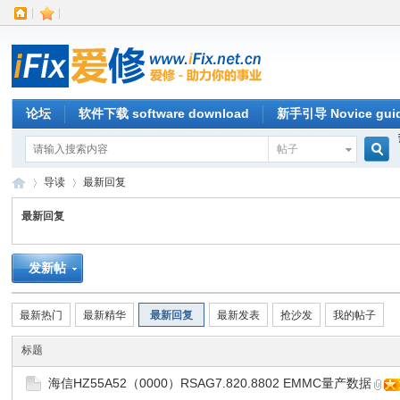
|
|
论坛
软件下载 software download
新手引导 Novice gui
帖子
搜
导读
最新回复
最新回复
索
iFi
»
›
发新帖
最新热门
最新精华
最新回复
最新发表
抢沙发
我的帖子
标题
海信HZ55A52（0000）RSAG7.820.8802 EMMC量产数据