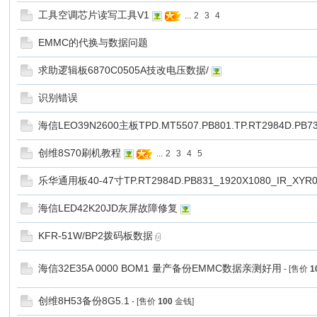
工具空调芯片读写工具V1
...
2
3
4
EMMC的代换与数据问题
求助逻辑板6870C0505A技改电压数据/
识别错误
海信LEO39N2600主板TPD.MT5507.PB801.TP.RT2984D.PB7
创维8S70刷机教程
...
2
3
4
5
乐华通用板40-47寸TP.RT2984D.PB831_1920X1080_IR_
海信LED42K20JD灰屏故障修复
KFR-51W/BP2拨码板数据
海信32E35A 0000 BOM1 量产备份EMMC数据亲测好用
- [售价
1
创维8H53备份8G5.1
- [售价
100
金钱]