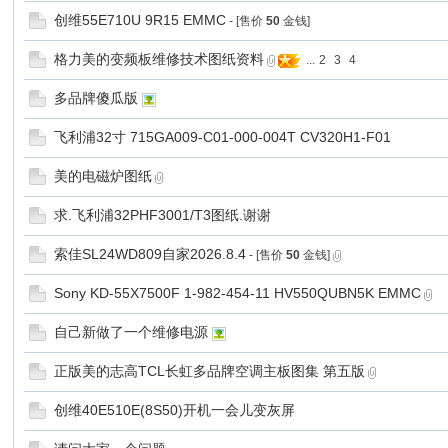
创维55E710U 9R15 EMMC
- [售价
50
金钱]
x
格力美的变频板维修技术图纸资料
...
2
3
4
多品牌傻瓜版
飞利浦32寸 715GA009-C01-000-004T CV320H1-F01
美的电磁炉图纸
求.飞利浦32PHF3001/T3图纸.谢谢
爱
索佳SL24WD809自家2026.8.4
- [售价
50
金钱]
Sony KD-55X7500F 1-982-454-11 HV550QUBN5K EMMC
自己新做了一个维修电源
正版美的志高TCL长虹多品牌空调主板图集 第五版
创维40E510E(8S50)开机一会儿变灰屏
修