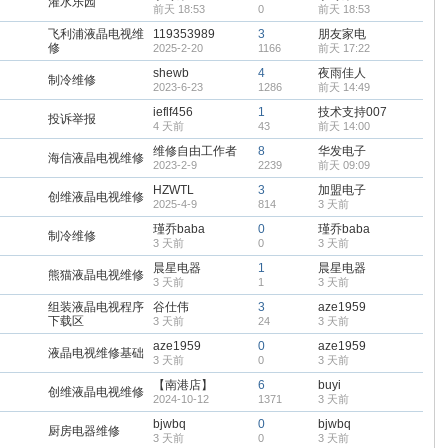
灌水乐园
前天 18:53
0
前天 18:53
飞利浦液晶电视维
119353989
3
朋友家电
修
2025-2-20
1166
前天 17:22
shewb
4
夜雨佳人
制冷维修
2023-6-23
1286
前天 14:49
ieflf456
1
技术支持007
投诉举报
4 天前
43
前天 14:00
维修自由工作者
8
华发电子
海信液晶电视维修
2023-2-9
2239
前天 09:09
HZWTL
3
加盟电子
创维液晶电视维修
2025-4-9
814
3 天前
瑾乔baba
0
瑾乔baba
制冷维修
3 天前
0
3 天前
晨星电器
1
晨星电器
熊猫液晶电视维修
3 天前
1
3 天前
组装液晶电视程序
谷仕伟
3
aze1959
下载区
3 天前
24
3 天前
aze1959
0
aze1959
液晶电视维修基础
3 天前
0
3 天前
【南港店】
6
buyi
创维液晶电视维修
2024-10-12
1371
3 天前
bjwbq
0
bjwbq
厨房电器维修
3 天前
0
3 天前