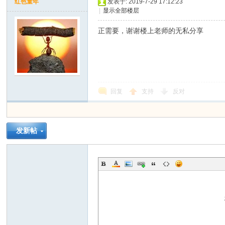
红色童年
发表于: 2019-7-29 17:12:23
|
显示全部楼层
正需要，谢谢楼上老师的无私分享
回复
支持
反对
发新帖