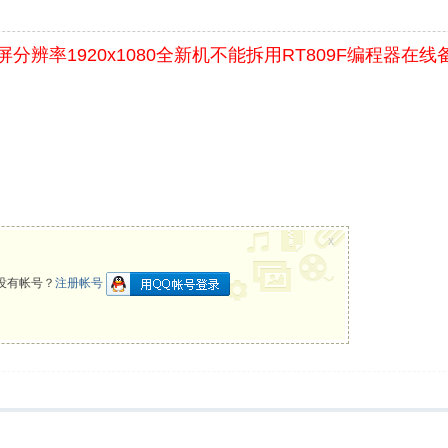
026屏分辨率1920x1080全新机不能拆用RT809F编程器
x
没有帐号？
注册帐号