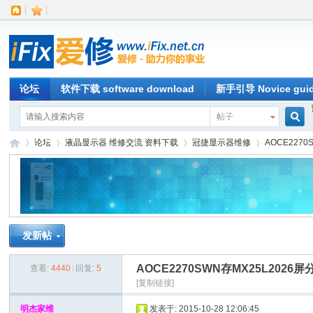
|
|
论坛
软件下载 software download
新手引导 Novice gui
帖子
搜
论坛
液晶显示器 维修交流 资料下载
冠捷显示器维修
AOCE2270
索
iFi
»
›
›
›
发新帖
AOCE2270SWN存MX25L2026屏分
查看:
4440
|
回复:
5
[复制链接]
明杰家维
发表于: 2015-10-28 12:06:45