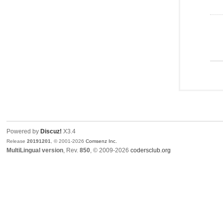
Powered by
Discuz!
X3.4
Release
20191201
, © 2001-2026
Comsenz Inc.
MultiLingual version
, Rev.
850
, © 2009-2026
codersclub.org