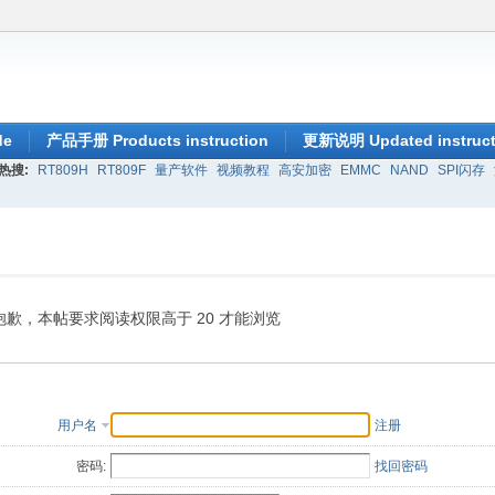
de
产品手册 Products instruction
更新说明 Updated instruct
热搜:
RT809H
RT809F
量产软件
视频教程
高安加密
EMMC
NAND
SPI闪存
抱歉，本帖要求阅读权限高于 20 才能浏览
用户名
注册
密码:
找回密码