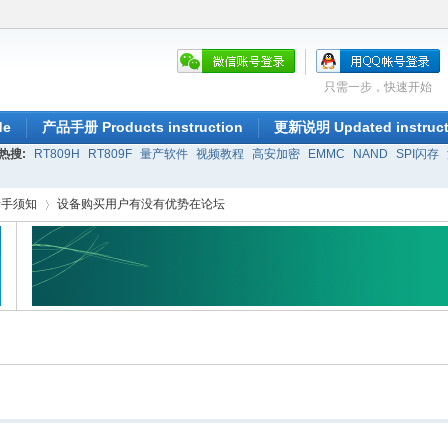
只需一步，快速开始
de
产品手册 Products instruction
更新说明 Updated instruct
热搜:
RT809H
RT809F
量产软件
视频教程
高安加密
EMMC
NAND
SPI闪存
新手须知
设备购买用户有没有优势在论坛
›