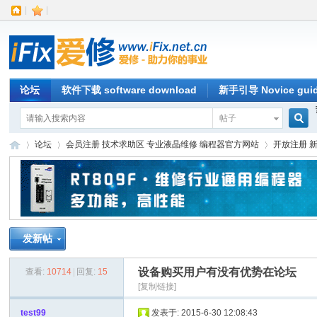
|
|
论坛
软件下载 software download
新手引导 Novice gui
帖子
搜
论坛
会员注册 技术求助区 专业液晶维修 编程器官方网站
开放注册 
索
iFi
»
›
›
发新帖
设备购买用户有没有优势在论坛
查看:
10714
|
回复:
15
[复制链接]
test99
发表于: 2015-6-30 12:08:43