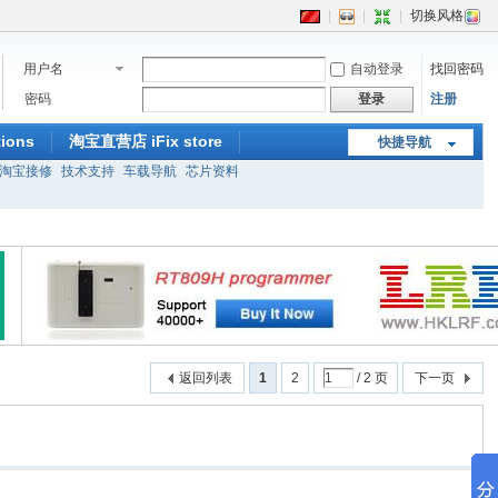
|
|
|
切换风格
用户名
自动登录
找回密码
密码
登录
注册
ions
淘宝直营店 iFix store
快捷导航
淘宝接修
技术支持
车载导航
芯片资料
返回列表
1
2
/ 2 页
下一页