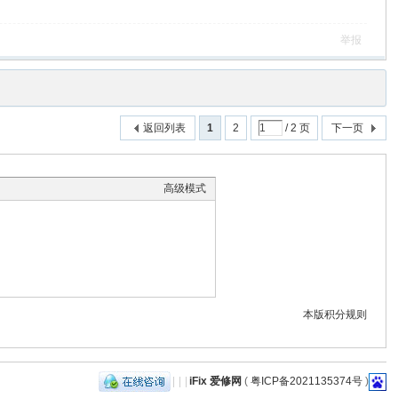
举报
返回列表
1
2
/ 2 页
下一页
高级模式
本版积分规则
|
|
|
iFix 爱修网
(
粤ICP备2021135374号
)