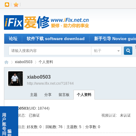
|
|
论坛
软件下载 software download
新手引导 Novice gui
帖子
搜
xiabo0503
个人资料
xiabo0503
http://www.ifix.net.cn/?18744
索
iFi
›
›
主题
分享
留言板
个人资料
xiabo0503
(UID: 18744)
邮箱状态:
已验证
视频认证:
未认证
统计信息:
好友数: 0
|
回帖数: 76
|
主题数: 5
|
分享数: 0