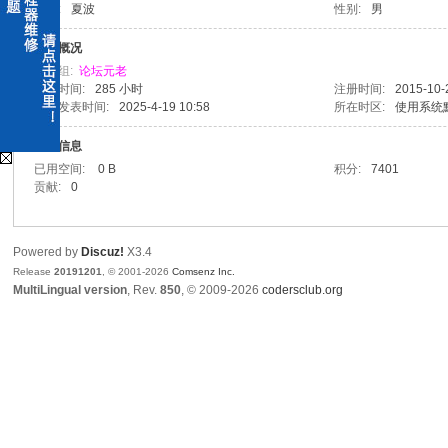
姓名:
夏波
性别:
男
x
活跃概况
用户组:
论坛元老
在线时间:
285 小时
注册时间:
2015-10-
上次发表时间:
2025-4-19 10:58
所在时区:
使用系统
统计信息
已用空间:
0 B
积分:
7401
贡献:
0
爱
Powered by
Discuz!
X3.4
Release
20191201
, © 2001-2026
Comsenz Inc.
MultiLingual version
, Rev.
850
, © 2009-2026
codersclub.org
修