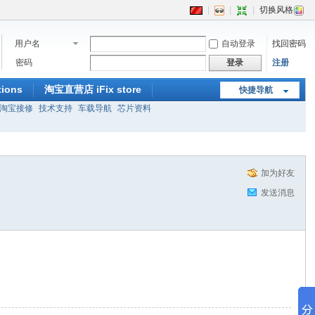
|
|
|
切换风格
用户名
自动登录
找回密码
密码
登录
注册
ions
淘宝直营店 iFix store
快捷导航
淘宝接修
技术支持
车载导航
芯片资料
加为好友
发送消息