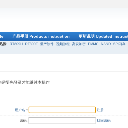
de
产品手册 Products instruction
更新说明 Updated instruct
热搜:
RT809H
RT809F
量产软件
视频教程
高安加密
EMMC
NAND
SPI闪存
您需要先登录才能继续本操作
用户名
注册
密码:
找回密码