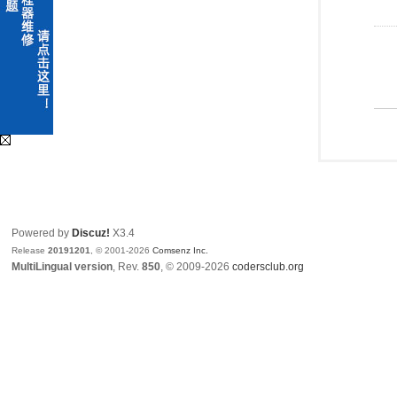
Powered by
Discuz!
X3.4
Release
20191201
, © 2001-2026
Comsenz Inc.
MultiLingual version
, Rev.
850
, © 2009-2026
codersclub.org