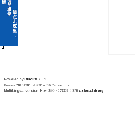
Powered by
Discuz!
X3.4
Release
20191201
, © 2001-2026
Comsenz Inc.
MultiLingual version
, Rev.
850
, © 2009-2026
codersclub.org