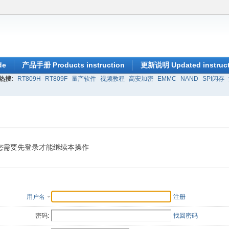
de
产品手册 Products instruction
更新说明 Updated instruct
热搜:
RT809H
RT809F
量产软件
视频教程
高安加密
EMMC
NAND
SPI闪存
您需要先登录才能继续本操作
用户名
注册
密码:
找回密码