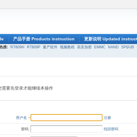
de
产品手册 Products instruction
更新说明 Updated instruct
热搜:
RT809H
RT809F
量产软件
视频教程
高安加密
EMMC
NAND
SPI闪存
您需要先登录才能继续本操作
用户名
注册
密码:
找回密码