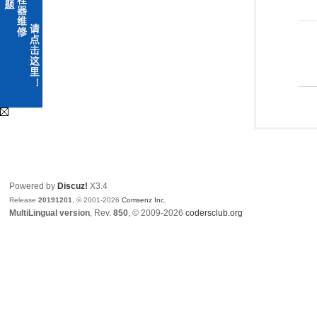
Powered by
Discuz!
X3.4
Release
20191201
, © 2001-2026
Comsenz Inc.
MultiLingual version
, Rev.
850
, © 2009-2026
codersclub.org