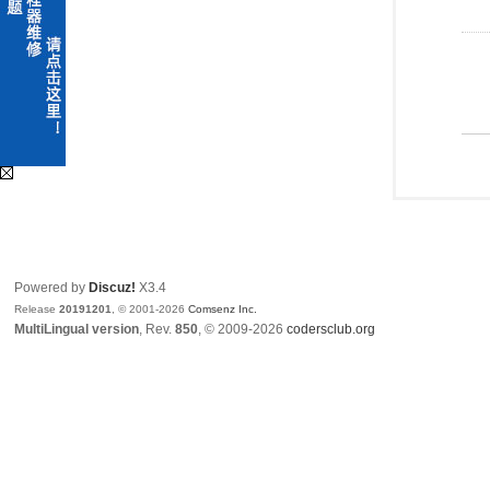
Powered by
Discuz!
X3.4
Release
20191201
, © 2001-2026
Comsenz Inc.
MultiLingual version
, Rev.
850
, © 2009-2026
codersclub.org