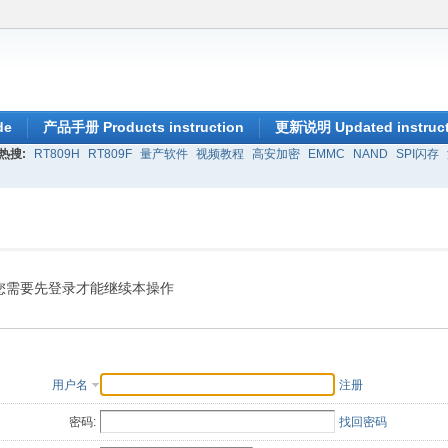
de
产品手册 Products instruction
更新说明 Updated instruct
热搜:
RT809H
RT809F
量产软件
视频教程
高安加密
EMMC
NAND
SPI闪存
您需要先登录才能继续本操作
用户名
注册
密码:
找回密码