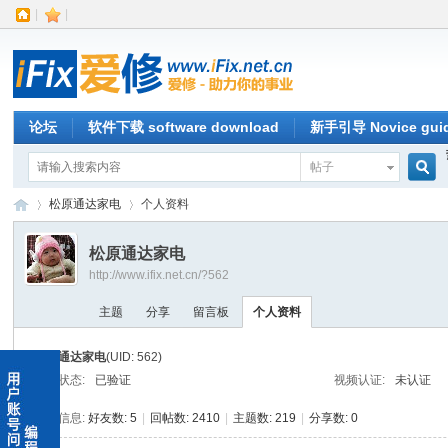
|
|
论坛
软件下载 software download
新手引导 Novice gui
帖子
搜
松原通达家电
个人资料
松原通达家电
http://www.ifix.net.cn/?562
索
iFi
›
›
主题
分享
留言板
个人资料
松原通达家电
(UID: 562)
邮箱状态:
已验证
视频认证:
未认证
统计信息:
好友数: 5
|
回帖数: 2410
|
主题数: 219
|
分享数: 0