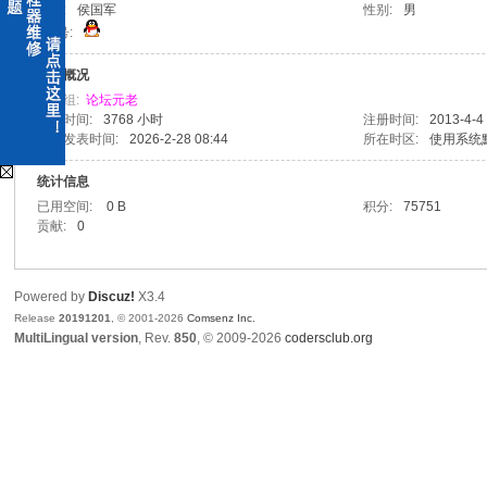
姓名:
侯国军
性别:
男
QQ号:
x
活跃概况
用户组:
论坛元老
在线时间:
3768 小时
注册时间:
2013-4-4
上次发表时间:
2026-2-28 08:44
所在时区:
使用系统
统计信息
已用空间:
0 B
积分:
75751
贡献:
0
爱
Powered by
Discuz!
X3.4
Release
20191201
, © 2001-2026
Comsenz Inc.
MultiLingual version
, Rev.
850
, © 2009-2026
codersclub.org
修