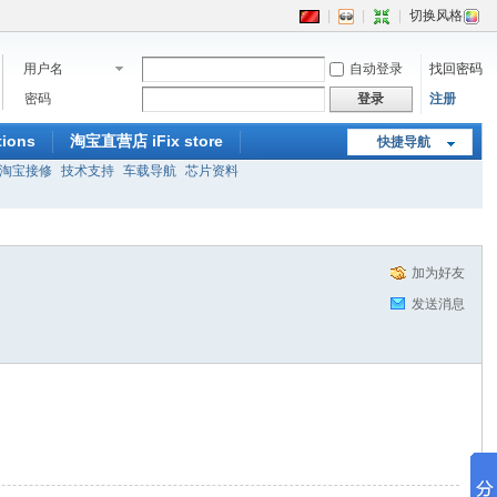
|
|
|
切换风格
用户名
自动登录
找回密码
密码
登录
注册
ions
淘宝直营店 iFix store
快捷导航
淘宝接修
技术支持
车载导航
芯片资料
加为好友
发送消息