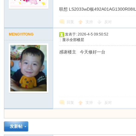
联想 LS2033wD板492A01AG1300R08IL
回复
支持
反对
MENGYITONG
发表于: 2026-4-5 09:50:52
|
显示全部楼层
感谢楼主 今天修好一台
回复
支持
反对
发新帖