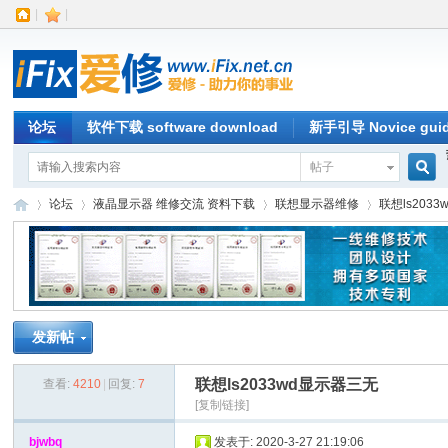
|
|
论坛
软件下载 software download
新手引导 Novice gui
帖子
搜
论坛
液晶显示器 维修交流 资料下载
联想显示器维修
联想ls203
索
iFi
»
›
›
›
发新帖
联想ls2033wd显示器三无
查看:
4210
|
回复:
7
[复制链接]
bjwbq
发表于: 2020-3-27 21:19:06