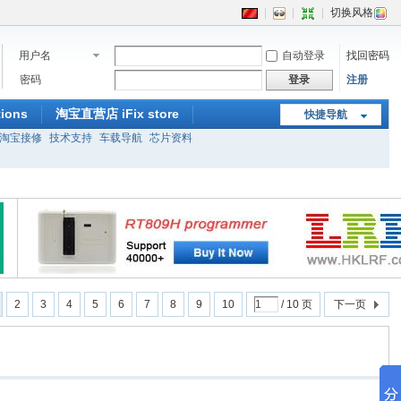
|
|
|
切换风格
用户名
自动登录
找回密码
密码
登录
注册
ions
淘宝直营店 iFix store
快捷导航
淘宝接修
技术支持
车载导航
芯片资料
2
3
4
5
6
7
8
9
10
/ 10 页
下一页