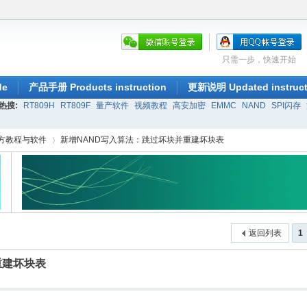
只需一步，快速开始
de
产品手册 Products instruction
更新说明 Updated instruct
热搜:
RT809H
RT809F
量产软件
视频教程
高安加密
EMMC
NAND
SPI闪存
官方教程与软件
新增NAND写入算法：跳过坏块并重建坏块表
›
返回列表
1
重建坏块表