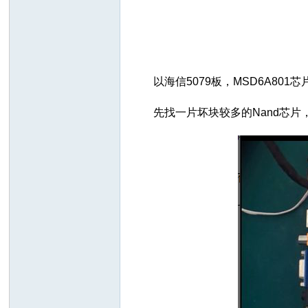
以海信5079板，MSD6A80
先找一片坏块较多的Nand芯片
网