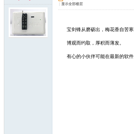
|
显示全部楼层
x
宝剑锋从磨砺出，梅花香自苦寒
博观而约取，厚积而薄发。
有心的小伙伴可能在最新的软件
爱
修