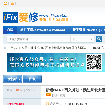
|
|
论坛
软件下载 software download
新手引导 Novice gui
帖子
搜
论坛
会员注册 技术求助区 专业液晶维修 编程器官方网站
RT809H
索
iFi
»
›
›
发新帖
回复
新增NAND写入算法：跳过坏块并
查看:
149053
|
回复:
100
[复制链接]
shirleyhuang
发表于: 2018-10-11 10:15:00