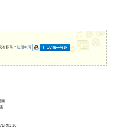
x
没有帐号？
注册帐号
页面
方案
VER01.10