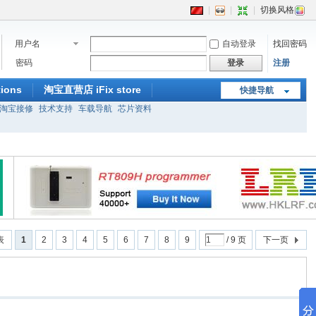
|
|
|
切换风格
用户名
自动登录
找回密码
密码
登录
注册
ions
淘宝直营店 iFix store
快捷导航
淘宝接修
技术支持
车载导航
芯片资料
表
1
2
3
4
5
6
7
8
9
/ 9 页
下一页