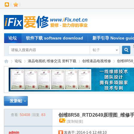
|
|
论坛
软件下载 software download
新手引导 Novice gui
帖子
搜
论坛
液晶电视机 维修交流 资料下载
创维液晶电视维修
创维8R5
索
iFi
»
›
›
›
发新帖
创维8R58_RTD2649原理图_维
查看:
50408
|
回复:
83
[复制链接]
admin
发表于: 2014-1-6 12:48:10