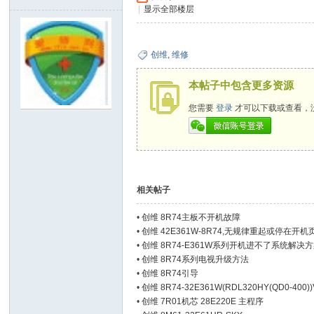
|
显示全部楼层
x
创维
,
维修
本帖子中包含更多资源
您需要
登录
才可以下载或查看，
爱
相关帖子
•
创维 8R74主板不开机故障
•
创维 42E361W-8R74,无规律重起或停在开机
•
创维 8R74-E361W系列开机进不了系统解决
•
创维 8R74系列电视升级方法
•
创维 8R74引导
•
创维 8R74-32E361W(RDL320HY(QD0-400))
•
创维 7R01机芯 28E220E 主程序
修