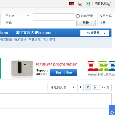
|
|
|
切换风格
用户名
自动登录
找回密码
密码
登录
注册
ions
淘宝直营店 iFix store
快捷导航
淘宝接修
技术支持
车载导航
芯片资料
返回列表
1
2
/ 2 页