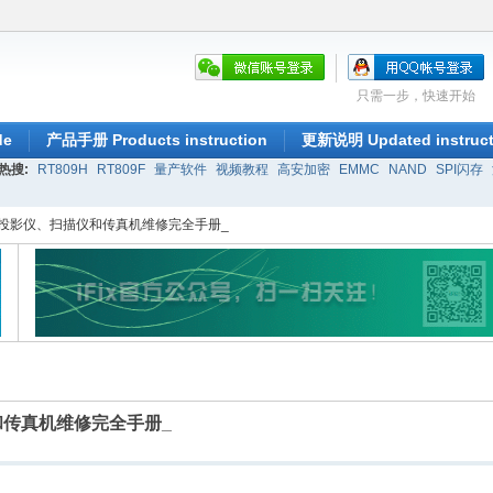
只需一步，快速开始
de
产品手册 Products instruction
更新说明 Updated instruct
热搜:
RT809H
RT809F
量产软件
视频教程
高安加密
EMMC
NAND
SPI闪存
投影仪、扫描仪和传真机维修完全手册_
传真机维修完全手册_