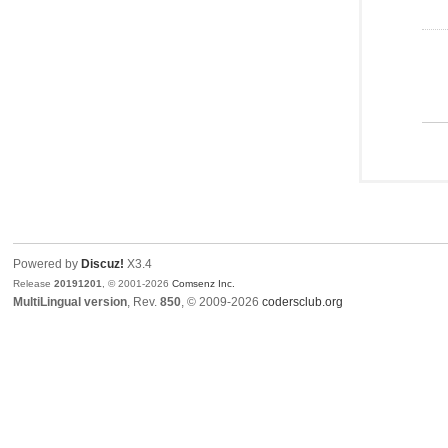
Powered by
Discuz!
X3.4
Release
20191201
, © 2001-2026
Comsenz Inc.
MultiLingual version
, Rev.
850
, © 2009-2026
codersclub.org