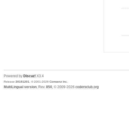
Powered by
Discuz!
X3.4
Release
20191201
, © 2001-2026
Comsenz Inc.
MultiLingual version
, Rev.
850
, © 2009-2026
codersclub.org