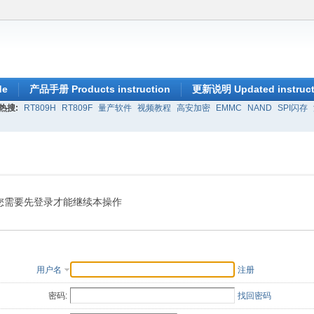
de
产品手册 Products instruction
更新说明 Updated instruct
热搜:
RT809H
RT809F
量产软件
视频教程
高安加密
EMMC
NAND
SPI闪存
您需要先登录才能继续本操作
用户名
注册
密码:
找回密码