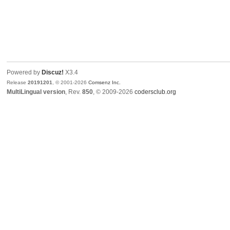
Powered by
Discuz!
X3.4
Release
20191201
, © 2001-2026
Comsenz Inc.
MultiLingual version
, Rev.
850
, © 2009-2026
codersclub.org