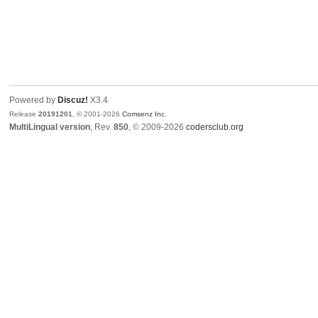
Powered by
Discuz!
X3.4
Release
20191201
, © 2001-2026
Comsenz Inc.
MultiLingual version
, Rev.
850
, © 2009-2026
codersclub.org